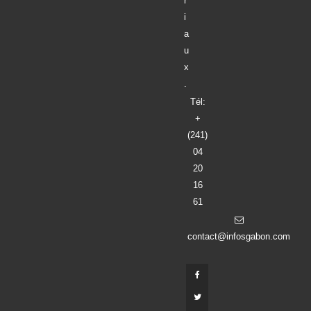
r
i
a
u
x
.
Tél:
+
(241)
04
20
16
61
contact@infosgabon.com