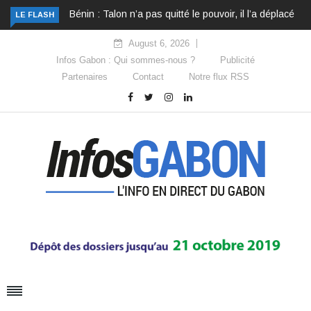
Bénin : Talon n’a pas quitté le pouvoir, il l’a déplacé
LE FLASH
August 6, 2026
Infos Gabon : Qui sommes-nous ?
Publicité
Partenaires
Contact
Notre flux RSS