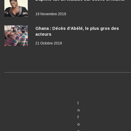
19 Novembre 2019
Ghana : Décès d’Abélé, le plus gros des
acteurs
21 Octobre 2019
I
n
f
o