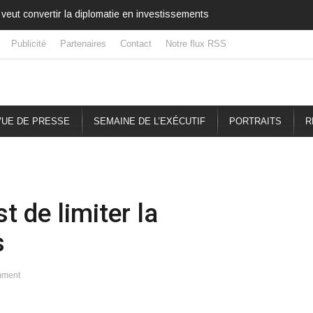
veut convertir la diplomatie en investissements
Publicité
Partenaires
Contact
Notre flux RSS
UE DE PRESSE
SEMAINE DE L’EXÉCUTIF
PORTRAITS
R
t de limiter la
s
mment