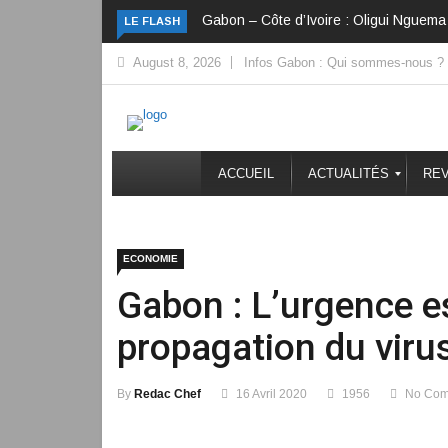
Gabon – Côte d’Ivoire : Oligui Nguema 
LE FLASH
August 8, 2026
Infos Gabon : Qui sommes-nous ?
ACCUEIL
ACTUALITÉS
REV
ECONOMIE
Gabon : L’urgence es
propagation du viru
By
Redac Chef
16 Avril 2020
1956
No Co