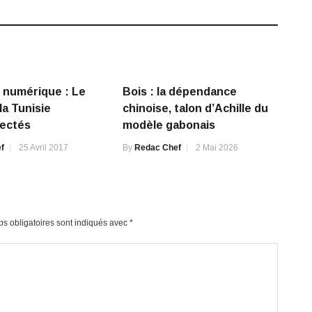
 numérique : Le
Bois : la dépendance
la Tunisie
chinoise, talon d’Achille du
nectés
modèle gabonais
f
25 Avril 2017
By
Redac Chef
2 Mai 2026
s obligatoires sont indiqués avec
*