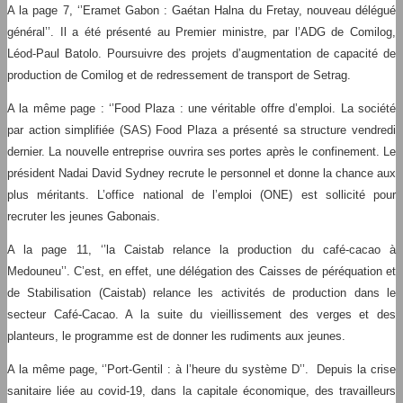
A la page 7, ‘’Eramet Gabon : Gaétan Halna du Fretay, nouveau délégué
général’’. Il a été présenté au Premier ministre, par l’ADG de Comilog,
Léod-Paul Batolo. Poursuivre des projets d’augmentation de capacité de
production de Comilog et de redressement de transport de Setrag.
A la même page : ‘’Food Plaza : une véritable offre d’emploi. La société
par action simplifiée (SAS) Food Plaza a présenté sa structure vendredi
dernier. La nouvelle entreprise ouvrira ses portes après le confinement. Le
président Nadai David Sydney recrute le personnel et donne la chance aux
plus méritants. L’office national de l’emploi (ONE) est sollicité pour
recruter les jeunes Gabonais.
A la page 11, ‘’la Caistab relance la production du café-cacao à
Medouneu’’. C’est, en effet, une délégation des Caisses de péréquation et
de Stabilisation (Caistab) relance les activités de production dans le
secteur Café-Cacao. A la suite du vieillissement des verges et des
planteurs, le programme est de donner les rudiments aux jeunes.
A la même page, ‘’Port-Gentil : à l’heure du système D’’. Depuis la crise
sanitaire liée au covid-19, dans la capitale économique, des travailleurs