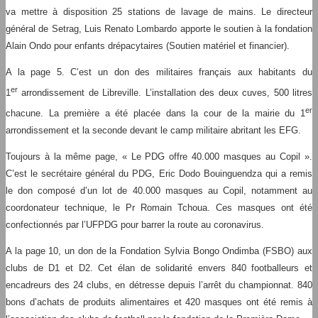
va mettre à disposition 25 stations de lavage de mains. Le directeur
général de Setrag, Luis Renato Lombardo apporte le soutien à la fondation
Alain Ondo pour enfants drépacytaires (Soutien matériel et financier).
A la page 5. C’est un don des militaires français aux habitants du
er
1
arrondissement de Libreville. L’installation des deux cuves, 500 litres
er
chacune. La première a été placée dans la cour de la mairie du 1
arrondissement et la seconde devant le camp militaire abritant les EFG.
Toujours à la même page, « Le PDG offre 40.000 masques au Copil ».
C’est le secrétaire général du PDG, Eric Dodo Bouinguendza qui a remis
le don composé d’un lot de 40.000 masques au Copil, notamment au
coordonateur technique, le Pr Romain Tchoua. Ces masques ont été
confectionnés par l’UFPDG pour barrer la route au coronavirus.
A la page 10, un don de la Fondation Sylvia Bongo Ondimba (FSBO) aux
clubs de D1 et D2. Cet élan de solidarité envers 840 footballeurs et
encadreurs des 24 clubs, en détresse depuis l’arrêt du championnat. 840
bons d’achats de produits alimentaires et 420 masques ont été remis à