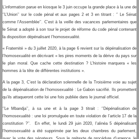
L’information parue en kiosque le 3 juin occupe la grande place à la une de
‘’L’Union’’ sur le code pénal et aux pages 2 et 3 en titrant : ‘’ Le Sénat
comme l’Assemblée’’. C’est à la veille des vacances parlementaires que
le Sénat a adopté à son tour le projet de réforme du code pénal contenant
la disposition dépénalisant l’homosexualité.
« Fraternité » du 3 juillet 2020, à la page 6 revient sur la dépénalisation de
l’homosexualité en décrivant « les pires moments de la dérive du pays sur
le plan moral. Que cache cette destination ? L’histoire marquera « les
hommes à la tête de différentes institutions ».
A la page 3, C’est la déclaration solennelle de la Troisième voie au sujet
de la dépénalisation de l’homosexualité : Le Gabon sacrifié. Ils promettent
qu’ils attaqueront cette loi une fois publiée dans le journal officiel.
‘’Le Mbandja’’, à sa une et à la page 3 titrait : ‘’Dépénalisation de
l’homosexualité : une loi promulguée en toute violation de l’article 17 de la
constitution ?’’. En effet, le lundi 29 juin 2020, l’alinéa 5 dépénalisant
l’homosexualité a été supprimée par les deux chambres du parlement,
avec le vote des sénateurs. Sous le prétexte de procédure d’urgence, le