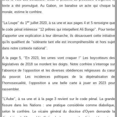
texte a été promulgué. Au Gabon, on banalise un acte qui choque la
morale, estime le confrère.
er
‘’La Loupe’’ du 1
juillet 2020, à sa une et aux pages 4 et 5 renseigne que
le code pénal intéresse ‘’12 prêtres qui interpellent Ali Bongo’’. Pour tenter
d’apporter une explication à leur démarche, ils désavouent cette initiative
qu’ils qualifient de ‘’sidérante tant elle est incompréhensible et hors sujet
dans notre contexte national’’.
A la page 5, ‘’En 2023, les urnes vont craquer !’’ Les boycotteurs des
législatives de 2018 se mordent les doigts. Notre confrère s’interroge sur
l’absence de l’opposition et les diverses obédiences religieuses du cœur
du pouvoir. Les incidences politiques de la dépénalisation de
l’homosexualité, l’opposition a une belle carte à jouer en 2023 pour
rassembler.
‘’L’Aube’’, à sa une et à la page 3 revient sur le code pénal. La grande
fissure dans les Nations : une pratique considérée comme diabolique,
selon le confrère. Le vicaire général du diocèse d’Oyem demande la