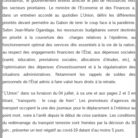
coronavirus, le gouvernement entend affecter le peu de ressources vers
les secteurs prioritaires. Le ministre de l’Economie et des Finances a,
dans un entretien accordé au quotidien L’Union, défini les différentes
priorités devant permettre au Gabon de tenir le coup face à la pandémie.
Selon Jean-Marie Ogandaga, les ressources budgétaires seront destinés
en priorité à la couverture des charges relatives à l’épidémie, au
fonctionnement optimal des services dits essentiels à la vie de la nation,
au respect des engagements financiers de l’État, aux dépenses sociales
(santé, éducation, prestations sociales, allocations d’études, etc), à
l’optimisation des dépenses d’investissement et à la régularisation des
situations administratives. Notamment les rappels de soldes des
personnels de l’État admis à faire valoir leurs droits à la retraite.
‘’L’Union’’ dans sa livraison du 04 juillet, à sa une et aux pages 2 et 3 en
titrant, ‘’transports : le coup de frein’’. Les promoteurs d’agences de
transport occupent la une des journaux pour le déplacement à l’intérieur au
point mort, voire à l’arrêt depuis le début de crise sanitaire. Les conditions
du redémarrage du transport terrestre sont freinées par la décision du 30
juin ; présenter un test négatif au covid-19 datant d’au moins 5 jours.