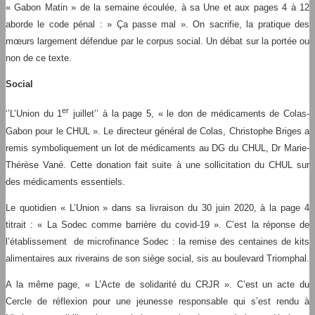
« Gabon Matin » de la semaine écoulée, à sa Une et aux pages 4 à 12
aborde le code pénal : » Ça passe mal ». On sacrifie, la pratique des
mœurs largement défendue par le corpus social. Un débat sur la portée ou
non de ce texte.
Social
er
‘’L’Union du 1
juillet’’ à la page 5, « le don de médicaments de Colas-
Gabon pour le CHUL ». Le directeur général de Colas, Christophe Briges a
remis symboliquement un lot de médicaments au DG du CHUL, Dr Marie-
Thérèse Vané. Cette donation fait suite à une sollicitation du CHUL sur
des médicaments essentiels.
Le quotidien « L’Union » dans sa livraison du 30 juin 2020, à la page 4
titrait : « La Sodec comme barrière du covid-19 ». C’est la réponse de
l’établissement de microfinance Sodec : la remise des centaines de kits
alimentaires aux riverains de son siège social, sis au boulevard Triomphal.
A la même page, « L’Acte de solidarité du CRJR ». C’est un acte du
Cercle de réflexion pour une jeunesse responsable qui s’est rendu à