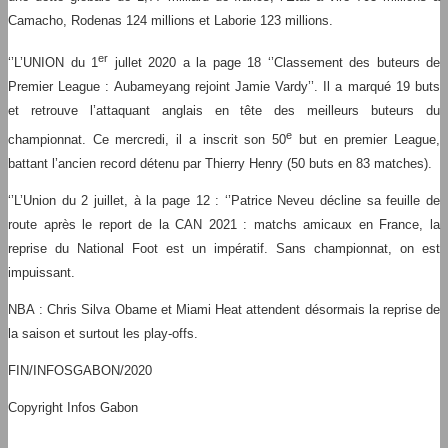
Camacho, Rodenas 124 millions et Laborie 123 millions.
er
‘’L’UNION du 1
jullet 2020 a la page 18 ‘’Classement des buteurs de
Premier League : Aubameyang rejoint Jamie Vardy’’. Il a marqué 19 buts
et retrouve l’attaquant anglais en tête des meilleurs buteurs du
e
championnat. Ce mercredi, il a inscrit son 50
but en premier League,
battant l’ancien record détenu par Thierry Henry (50 buts en 83 matches).
‘’L’Union du 2 juillet, à la page 12 : ‘’Patrice Neveu décline sa feuille de
route après le report de la CAN 2021 : matchs amicaux en France, la
reprise du National Foot est un impératif. Sans championnat, on est
impuissant.
NBA : Chris Silva Obame et Miami Heat attendent désormais la reprise de
la saison et surtout les play-offs.
FIN/INFOSGABON/2020
Copyright Infos Gabon