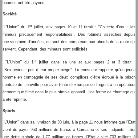
bourses ont été payées.
Société
er
‘’L’Union’’ du 1
juillet, aux pages 10 et 11 titrait : ‘’Collecte d’eau : les
mineurs précocement responsabilisés’’. Des robinets asséchés depuis
une vingtaine d’années, ce sont des compteurs aux abords de la route qui
servent. Cependant, des mineurs sont sollicités.
er
‘’L’Union’’ du 1
juillet dans sa une et aux pages 2 et 3 titrait :
‘’Sextorsion : pris à leur propre piège’’. La consoeur rapporte qu’un jeune
homme en compagnie de ses deux complices d’être écroué à la prison
centrale de Libreville pour avoir tenté d’extorquer de l’argent à un opérateur
économique filmé dans le plus simple appareil. Une forme de chantage qui
a été réprimé.
Sports
‘’L’Union’’ dans sa livraison du 30 juin, à la page 11 nous informe que l’Etat
vient de payer 950 millions de francs à Camacho et ses adjoints’’. Sur
une dette globale de 1,77 milliard de francs, l’Etat a viré 703 millions à