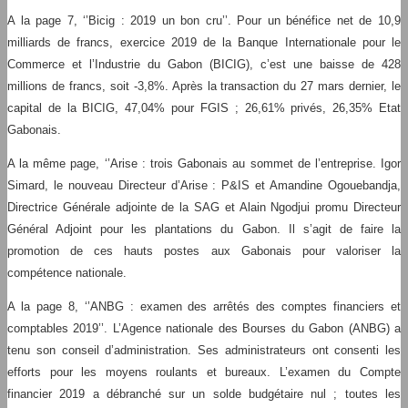
A la page 7, ‘’Bicig : 2019 un bon cru’’. Pour un bénéfice net de 10,9
milliards de francs, exercice 2019 de la Banque Internationale pour le
Commerce et l’Industrie du Gabon (BICIG), c’est une baisse de 428
millions de francs, soit -3,8%. Après la transaction du 27 mars dernier, le
capital de la BICIG, 47,04% pour FGIS ; 26,61% privés, 26,35% Etat
Gabonais.
A la même page, ‘’Arise : trois Gabonais au sommet de l’entreprise. Igor
Simard, le nouveau Directeur d’Arise : P&IS et Amandine Ogouebandja,
Directrice Générale adjointe de la SAG et Alain Ngodjui promu Directeur
Général Adjoint pour les plantations du Gabon. Il s’agit de faire la
promotion de ces hauts postes aux Gabonais pour valoriser la
compétence nationale.
A la page 8, ‘’ANBG : examen des arrêtés des comptes financiers et
comptables 2019’’. L’Agence nationale des Bourses du Gabon (ANBG) a
tenu son conseil d’administration. Ses administrateurs ont consenti les
efforts pour les moyens roulants et bureaux. L’examen du Compte
financier 2019 a débranché sur un solde budgétaire nul ; toutes les