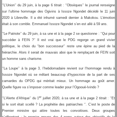
‘’L’Union’’ du 29 juin, à la page 6 titrait : ‘’Obsèques’’ le journal renseigne
sur l’ultime hommage des Ogivins à Issoze Ngondet décédé le 11 juin
2020 à Libreville. Il a été inhumé samedi dernier à Makokou. L’émotion
était à son comble. Emmanuel Issoze Ngondet s’en est allé à 59 ans.
‘’Le Patriote’’ du 29 juin, à sa une et à la page 2 se questionne : ‘’Qui pour
succéder à FEIN ?‘’ Il est vrai que le PDG regorge un grand vivier
politique, le choix du ‘’bon successeur’’ reste une épine au pied de la
hiérarchie. Alors il serait de mauvais aboi que le remplaçant de FEIN soit
un homme sans charisme.
‘’La Loupe’’ à la page 3, l’hebdomadaire revient sur l’hommage rendu à
Issoze Ngondet où se mêlant beaucoup d’hypocrisie de la part de ses
camardes du OPDG qui méritait mieux. Un hommage au goût amer.
Quelle figure va s’imposer comme leader pour l’Ogooué-Ivindo ?
er
‘’L’Alerte d’Afrique’’ du 1
juillet 2020, à sa une et à la page 2 titrait : ‘’Et
si le sort était scellé ? La prophétie des patriarches ‘’. C’est le poste de
Premier ministre qui attire toutes les convoitises. Deux groupes
s’affrontent : le premier groupe des 4 noms autour des objectifs de la