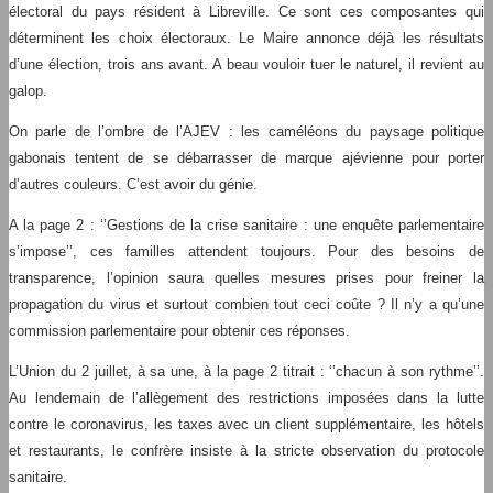
électoral du pays résident à Libreville. Ce sont ces composantes qui
déterminent les choix électoraux. Le Maire annonce déjà les résultats
d’une élection, trois ans avant. A beau vouloir tuer le naturel, il revient au
galop.
On parle de l’ombre de l’AJEV : les caméléons du paysage politique
gabonais tentent de se débarrasser de marque ajévienne pour porter
d’autres couleurs. C’est avoir du génie.
A la page 2 : ‘’Gestions de la crise sanitaire : une enquête parlementaire
s’impose’’, ces familles attendent toujours. Pour des besoins de
transparence, l’opinion saura quelles mesures prises pour freiner la
propagation du virus et surtout combien tout ceci coûte ? Il n’y a qu’une
commission parlementaire pour obtenir ces réponses.
L’Union du 2 juillet, à sa une, à la page 2 titrait : ‘’chacun à son rythme’’.
Au lendemain de l’allègement des restrictions imposées dans la lutte
contre le coronavirus, les taxes avec un client supplémentaire, les hôtels
et restaurants, le confrère insiste à la stricte observation du protocole
sanitaire.