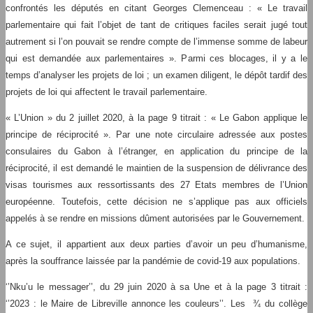
confrontés les députés en citant Georges Clemenceau : « Le travail
parlementaire qui fait l’objet de tant de critiques faciles serait jugé tout
autrement si l’on pouvait se rendre compte de l’immense somme de labeur
qui est demandée aux parlementaires ». Parmi ces blocages, il y a le
temps d’analyser les projets de loi ; un examen diligent, le dépôt tardif des
projets de loi qui affectent le travail parlementaire.
« L’Union » du 2 juillet 2020, à la page 9 titrait : « Le Gabon applique le
principe de réciprocité ». Par une note circulaire adressée aux postes
consulaires du Gabon à l’étranger, en application du principe de la
réciprocité, il est demandé le maintien de la suspension de délivrance des
visas tourismes aux ressortissants des 27 Etats membres de l’Union
européenne. Toutefois, cette décision ne s’applique pas aux officiels
appelés à se rendre en missions dûment autorisées par le Gouvernement.
A ce sujet, il appartient aux deux parties d’avoir un peu d’humanisme,
après la souffrance laissée par la pandémie de covid-19 aux populations.
‘’Nku’u le messager’’, du 29 juin 2020 à sa Une et à la page 3 titrait :
‘’2023 : le Maire de Libreville annonce les couleurs’’. Les ¾ du collège