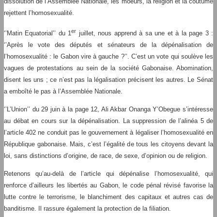
dissolution de l’Assemblée Nationale, les moeurs, la religion et la coutume
rejettent l’homosexualité.
er
‘’Matin Equatorial’’ du 1
juillet, nous apprend à sa une et à la page 3 :
‘’Après le vote des députés et sénateurs de la dépénalisation de
l’homosexualité : le Gabon vire à gauche ?’’. C’est un vote qui soulève les
vagues de protestations au sein de la société Gabonaise. Abomination,
disent les uns ; ce n’est pas la légalisation précisent les autres. Le Sénat
a emboîté le pas à l’Assemblée Nationale.
‘’L’Union’’ du 29 juin à la page 12, Ali Akbar Onanga Y’Obegue s’intéresse
au débat en cours sur la dépénalisation. La suppression de l’alinéa 5 de
l’article 402 ne conduit pas le gouvernement à légaliser l’homosexualité en
République gabonaise. Mais, c’est l’égalité de tous les citoyens devant la
loi, sans distinctions d’origine, de race, de sexe, d’opinion ou de religion.
Retenons qu’au-delà de l’article qui dépénalise l’homosexualité, qui
renforce d’ailleurs les libertés au Gabon, le code pénal révisé favorise la
lutte contre le terrorisme, le blanchiment des capitaux et autres cas de
banditisme. Il rassure également la protection de la filiation.