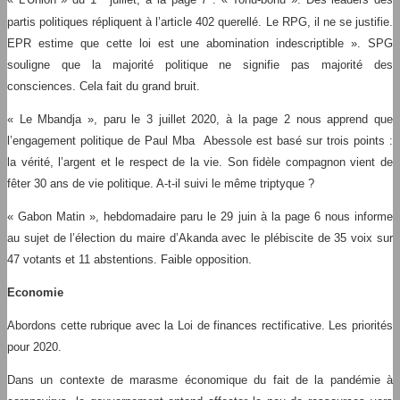
« L’Union » du 1
juillet, à la page 7 : « Tohu-bohu ». Des leaders des
partis politiques répliquent à l’article 402 querellé. Le RPG, il ne se justifie.
EPR estime que cette loi est une abomination indescriptible ». SPG
souligne que la majorité politique ne signifie pas majorité des
consciences. Cela fait du grand bruit.
« Le Mbandja », paru le 3 juillet 2020, à la page 2 nous apprend que
l’engagement politique de Paul Mba Abessole est basé sur trois points :
la vérité, l’argent et le respect de la vie. Son fidèle compagnon vient de
fêter 30 ans de vie politique. A-t-il suivi le même triptyque ?
« Gabon Matin », hebdomadaire paru le 29 juin à la page 6 nous informe
au sujet de l’élection du maire d’Akanda avec le plébiscite de 35 voix sur
47 votants et 11 abstentions. Faible opposition.
Economie
Abordons cette rubrique avec la Loi de finances rectificative. Les priorités
pour 2020.
Dans un contexte de marasme économique du fait de la pandémie à