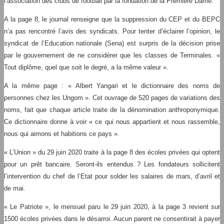
l’association des clubs de football par la fondation de la Première Dame.
A la page 8, le journal renseigne que la suppression du CEP et du BEPC
n’a pas rencontré l’avis des syndicats. Pour tenter d’éclairer l’opinion, le
syndicat de l’Education nationale (Sena) est surpris de la décision prise
par le gouvernement de ne considérer que les classes de Terminales. «
Tout diplôme, quel que soit le degré, a la même valeur ».
A la même page : « Albert Yangari et le dictionnaire des noms de
personnes chez les Ungom ». Cet ouvrage de 520 pages de variations des
noms, fait que chaque article traite de la dénomination anthroponymique.
Ce dictionnaire donne à voir « ce qui nous appartient et nous rassemble,
nous qui aimons et habitions ce pays ».
« L’Union » du 29 juin 2020 traite à la page 8 des écoles privées qui optent
pour un prêt bancaire. Seront-ils entendus ? Les fondateurs sollicitent
l’intervention du chef de l’Etat pour solder les salaires de mars, d’avril et
de mai.
« Le Patriote », le mensuel paru le 29 juin 2020, à la page 3 revient sur
1500 écoles privées dans le désarroi. Aucun parent ne consentirait à payer