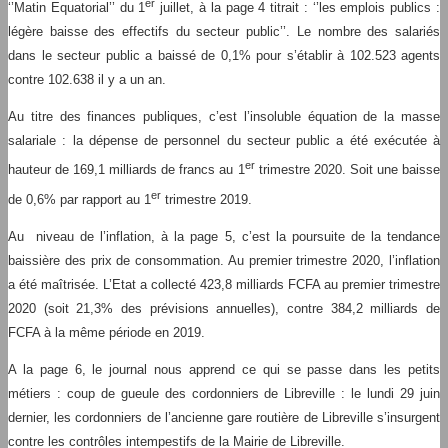
er
‘’Matin Equatorial’’ du 1
juillet, à la page 4 titrait : ‘’les emplois publics :
légère baisse des effectifs du secteur public’’. Le nombre des salariés
dans le secteur public a baissé de 0,1% pour s’établir à 102.523 agents
contre 102.638 il y a un an.
Au titre des finances publiques, c’est l’insoluble équation de la masse
salariale : la dépense de personnel du secteur public a été exécutée à
er
hauteur de 169,1 milliards de francs au 1
trimestre 2020. Soit une baisse
er
de 0,6% par rapport au 1
trimestre 2019.
Au niveau de l’inflation, à la page 5, c’est la poursuite de la tendance
baissière des prix de consommation. Au premier trimestre 2020, l’inflation
a été maîtrisée. L’Etat a collecté 423,8 milliards FCFA au premier trimestre
2020 (soit 21,3% des prévisions annuelles), contre 384,2 milliards de
FCFA à la même période en 2019.
A la page 6, le journal nous apprend ce qui se passe dans les petits
métiers : coup de gueule des cordonniers de Libreville : le lundi 29 juin
dernier, les cordonniers de l’ancienne gare routière de Libreville s’insurgent
contre les contrôles intempestifs de la Mairie de Libreville.