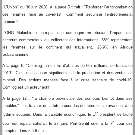
‘’L’Union’’ du 30 juin 2020, à la page 5 titrait : ‘’Renforcer l’autonomisation
des femmes face au covid-19’’. Comment sécuriser l’entrepreneuriat
féminin ?
L’ONG Malachie a entrepris une campagne en étudiant l’impact des
secteurs commerciaux qui collectent des informations. 58% représentent
les femmes sur le continent qui travaillent, 25,9% en Afrique
Subsaharienne.
A la page 8, ‘’Comilog, un chiffre d’affaires de 667 milliards de francs du
2019’’. C’est une hausse significative de la production et des ventes de
minerai. Des actions menées face à la crise sanitaire de covid-19,
Comilog est un acteur actif.
A la page 12 : ‘’la chambre provinciale des comptes bientôt dans ses
meubles’’. Les travaux de la future cour des comptes locale avancent à un
er
rythme soutenu. Dans la capitale économique, le 1
président de ladite
e
cour est reparti satisfait le 27 juin. Port-Gentil ouvrira la 7
cour des
comptes dans 5 à 6 mois.