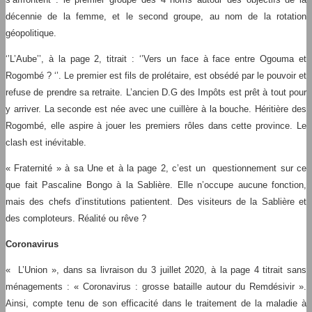
décennie de la femme, et le second groupe, au nom de la rotation
géopolitique.
‘’L’Aube’’, à la page 2, titrait : ‘’Vers un face à face entre Ogouma et
Rogombé ? ‘’. Le premier est fils de prolétaire, est obsédé par le pouvoir et
refuse de prendre sa retraite. L’ancien D.G des Impôts est prêt à tout pour
y arriver. La seconde est née avec une cuillère à la bouche. Héritière des
Rogombé, elle aspire à jouer les premiers rôles dans cette province. Le
clash est inévitable.
« Fraternité » à sa Une et à la page 2, c’est un questionnement sur ce
que fait Pascaline Bongo à la Sablière. Elle n’occupe aucune fonction,
mais des chefs d’institutions patientent. Des visiteurs de la Sablière et
des comploteurs. Réalité ou rêve ?
Coronavirus
« L’Union », dans sa livraison du 3 juillet 2020, à la page 4 titrait sans
ménagements : « Coronavirus : grosse bataille autour du Remdésivir ».
Ainsi, compte tenu de son efficacité dans le traitement de la maladie à