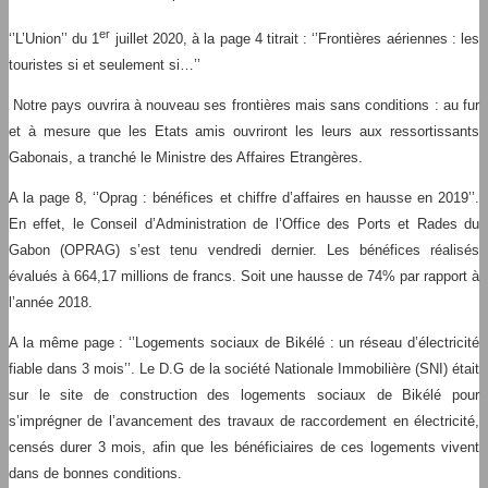
er
‘’L’Union’’ du 1
juillet 2020, à la page 4 titrait : ‘’Frontières aériennes : les
touristes si et seulement si…’’
Notre pays ouvrira à nouveau ses frontières mais sans conditions : au fur
et à mesure que les Etats amis ouvriront les leurs aux ressortissants
Gabonais, a tranché le Ministre des Affaires Etrangères.
A la page 8, ‘’Oprag : bénéfices et chiffre d’affaires en hausse en 2019’’.
En effet, le Conseil d’Administration de l’Office des Ports et Rades du
Gabon (OPRAG) s’est tenu vendredi dernier. Les bénéfices réalisés
évalués à 664,17 millions de francs. Soit une hausse de 74% par rapport à
l’année 2018.
A la même page : ‘’Logements sociaux de Bikélé : un réseau d’électricité
fiable dans 3 mois’’. Le D.G de la société Nationale Immobilière (SNI) était
sur le site de construction des logements sociaux de Bikélé pour
s’imprégner de l’avancement des travaux de raccordement en électricité,
censés durer 3 mois, afin que les bénéficiaires de ces logements vivent
dans de bonnes conditions.