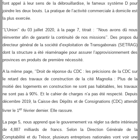
font appel à leur sens de la débrouillardise, le fameux système D pour
joindre les deux bouts. La pratique de l’activité commerciale à domicile est
la plus exercée.
‘’L’Union’’ du 03 juillet 2020, à la page 7, titrait : ‘’Nous avons dû nous
réinventer afin de garantir la continuité de nos missions’’. Des propos du
directeur général de la société d’exploitation de Transgabonais (SETRAG)
dont la structure a été réaménagée pour assurer l’approvisionnement des
provinces en produits de première nécessité.
A la même page, ‘’Droit de réponse du CDC : les précisions de la CDC sur
le retard des travaux de construction de la cité Magnolia : Plus de la
moitié des logements en construction ne sont pas habitables, les travaux
ne sont pas à 90%. Et le cahier de charges n’a pas été respecté. Depuis
décembre 2019, la Caisse des Dépôts et de Consignations (CDC) attendit
er
livrer le 1
février dernier. Elle rassure.
La page 5, nous apprend que le gouvernement va régler sa dette intérieure
de 4,887 milliards de francs. Selon la Direction Générale de la
Comptabilité et du Trésor, plusieurs entreprises nationales vont voir une