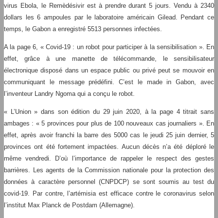
virus Ebola, le Remèdésivir est à prendre durant 5 jours. Vendu à 2340
dollars les 6 ampoules par le laboratoire américain Gilead. Pendant ce
temps, le Gabon a enregistré 5513 personnes infectées.
A la page 6, « Covid-19 : un robot pour participer à la sensibilisation ». En
effet, grâce à une manette de télécommande, le sensibilisateur
électronique disposé dans un espace public ou privé peut se mouvoir en
communiquant le message prédéfini. C’est le made in Gabon, avec
l’inventeur Landry Ngoma qui a conçu le robot.
« L’Union » dans son édition du 29 juin 2020, à la page 4 titrait sans
ambages : « 5 provinces pour plus de 100 nouveaux cas journaliers ». En
effet, après avoir franchi la barre des 5000 cas le jeudi 25 juin dernier, 5
provinces ont été fortement impactées. Aucun décès n’a été déploré le
même vendredi. D’où l’importance de rappeler le respect des gestes
barrières. Les agents de la Commission nationale pour la protection des
données à caractère personnel (CNPDCP) se sont soumis au test du
covid-19. Par contre, l’artémisia est efficace contre le coronavirus selon
l’institut Max Planck de Postdam (Allemagne).