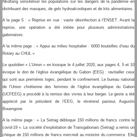
Nkoltang sensibiliser les populations sur les dangers de la pandémie en
distribuant des masques, de gels hydroalcooliques et de kits alimentaires.
A la page 5 : « Reprise en vue : vaste désinfection à l’ENSET. Avant la
reprise, une opération a été initiée pour plusieurs administrations
gabonaises.
A la même page : « Appui au milieu hospitalier : 6000 bouteilles d’eau du
Rotary au CHUL »
Le quotidien « L’Union » en kiosque le 4 juillet 2020, aux pages 4, 5 et 10
évoque le don de l’église évangélique du Gabon (EEG) : ravitailler ceux
qui sont aux premières loges, pendant le confinement. Le bureau national
de l’Union chrétienne des femmes de l’église évangélique du Gabon
(UCFEEG) a procédé à la remise des vivres à leur berger. Le geste a été
apprécié par le président de l’EEG, le révérend pasteur, Augustin
Bouengone
A la même page : « La Setrag débloque 150 millions de francs contre le
covid-19 ». La société d’exploitation de Transgabonais (Setrag) a remis un
chèque de 150 millions de francs mercredi au ministre du commerce. Elle