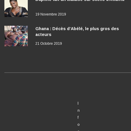
19 Novembre 2019
Ghana : Décès d’Abélé, le plus gros des
acteurs
21 Octobre 2019
I
n
f
o