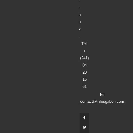
r
i
a
u
x
.
Tél:
+
(241)
04
20
16
61
contact@infosgabon.com