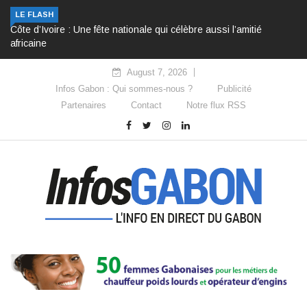
LE FLASH
Côte d’Ivoire : Une fête nationale qui célèbre aussi l’amitié
africaine
August 7, 2026
Infos Gabon : Qui sommes-nous ?
Publicité
Partenaires
Contact
Notre flux RSS