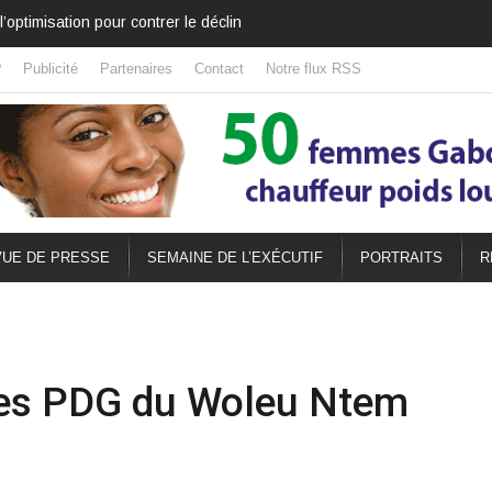
 quitté le pouvoir, il l’a déplacé
?
Publicité
Partenaires
Contact
Notre flux RSS
UE DE PRESSE
SEMAINE DE L’EXÉCUTIF
PORTRAITS
R
res PDG du Woleu Ntem