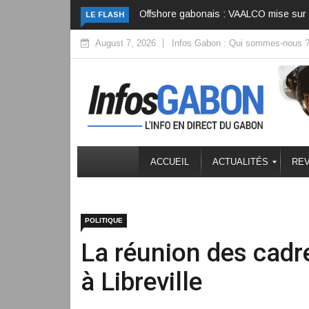
ALCO mise sur l’optimisation pour contrer le déclin
Bénin : Talon n’a pas
LE FLASH
August 7, 2026
Infos Gabon : Qui sommes-nous 
ACCUEIL
ACTUALITÉS
REV
POLITIQUE
La réunion des cad
à Libreville