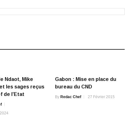
e Ndaot, Mike
Gabon : Mise en place du
et les sages reçus
bureau du CND
f de l’Etat
By
Redac Chef
27 Février 2015
f
 2024