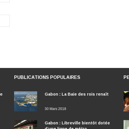
PUBLICATIONS POPULAIRES
P
ée
Gabon : La Baie des rois renaît
30 Mars 2018
Gabon : Libreville bientôt dotée
d’une ligne de métro