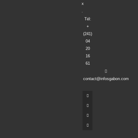
x
.
Tél:
+
(241)
04
20
16
61
contact@infosgabon.com