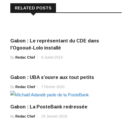
RELATED POSTS
Gabon : Le représentant du CDE dans
l’Ogooué-Lolo installé
By
Redac Chef
8 Juillet 2014
Gabon : UBA s’ouvre aux tout petits
By
Redac Chef
7 Février 2020
Gabon : La PosteBank redressée
By
Redac Chef
19 Janvier 2018