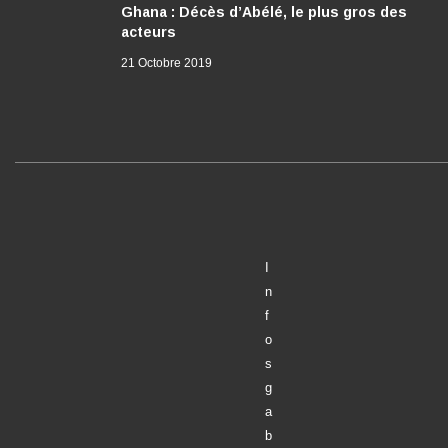
Ghana : Décès d’Abélé, le plus gros des
acteurs
21 Octobre 2019
I
n
f
o
s
g
a
b