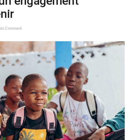
: un engagement
nir
No Comment