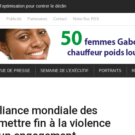
il l’a déplacé
?
Publicité
Partenaires
Contact
Notre flux RSS
UE DE PRESSE
SEMAINE DE L’EXÉCUTIF
PORTRAITS
R
lliance mondiale des
ettre fin à la violence