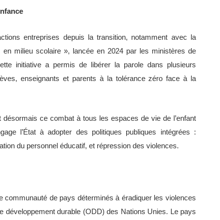
enfance
ctions entreprises depuis la transition, notamment avec la
n milieu scolaire », lancée en 2024 par les ministères de
ette initiative a permis de libérer la parole dans plusieurs
élèves, enseignants et parents à la tolérance zéro face à la
git désormais ce combat à tous les espaces de vie de l’enfant
ngage l’État à adopter des politiques publiques intégrées :
on du personnel éducatif, et répression des violences.
 une communauté de pays déterminés à éradiquer les violences
s de développement durable (ODD) des Nations Unies. Le pays