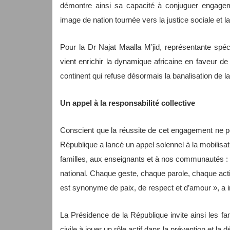
démontre ainsi sa capacité à conjuguer engagemen
image de nation tournée vers la justice sociale et l
Pour la Dr Najat Maalla M’jid, représentante spé
vient enrichir la dynamique africaine en faveur de l
continent qui refuse désormais la banalisation de la
Un appel à la responsabilité collective
Conscient que la réussite de cet engagement ne peu
République a lancé un appel solennel à la mobilisati
familles, aux enseignants et à nos communautés : u
national. Chaque geste, chaque parole, chaque ac
est synonyme de paix, de respect et d’amour », a i
La Présidence de la République invite ainsi les fam
civile à jouer un rôle actif dans la prévention et la