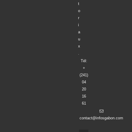
t
o
r
i
a
u
x
.
Tél:
+
(241)
04
20
16
61
contact@infosgabon.com