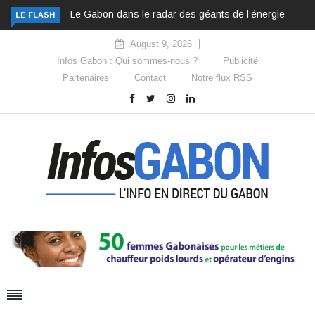
Le Gabon dans le radar des géants de l’énergie
LE FLASH
August 9, 2026
Infos Gabon : Qui sommes-nous ?
Publicité
Partenaires
Contact
Notre flux RSS