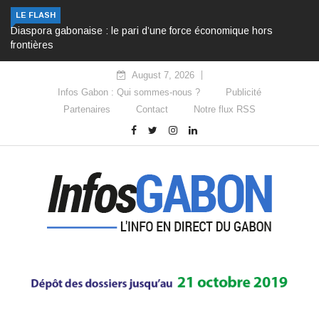
LE FLASH
Diaspora gabonaise : le pari d’une force économique hors
frontières
August 7, 2026
Infos Gabon : Qui sommes-nous ?
Publicité
Partenaires
Contact
Notre flux RSS