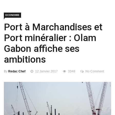
ECONOMIE
Port à Marchandises et
Port minéralier : Olam
Gabon affiche ses
ambitions
By
Redac Chef
12 Janvier 2017
3348
No Comment