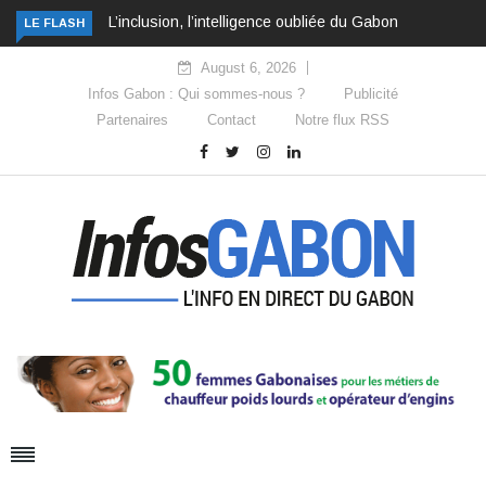
L’inclusion, l’intelligence oubliée du Gabon
LE FLASH
August 6, 2026
Infos Gabon : Qui sommes-nous ?
Publicité
Partenaires
Contact
Notre flux RSS