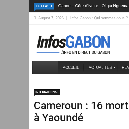
Gabon – Côte d’Ivoire : Oligui Nguema 
LE FLASH
August 7, 2026
Infos Gabon : Qui sommes-nous ?
ACCUEIL
ACTUALITÉS
REV
INTERNATIONAL
Cameroun : 16 morts
à Yaoundé