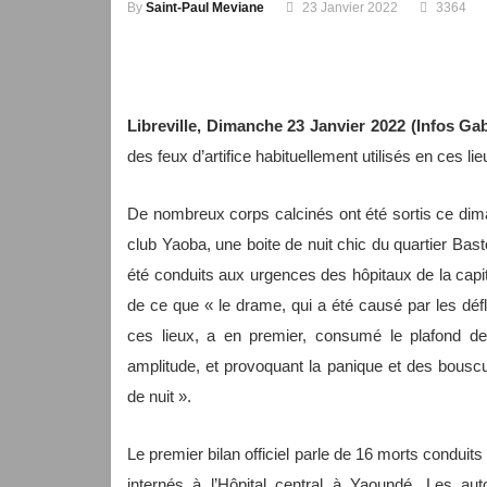
By
Saint-Paul Meviane
23 Janvier 2022
3364
Libreville, Dimanche 23 Janvier 2022 (Infos Ga
des feux d’artifice habituellement utilisés en ces lie
De nombreux corps calcinés ont été sortis ce dim
club Yaoba, une boite de nuit chic du quartier Ba
été conduits aux urgences des hôpitaux de la cap
de ce que « le drame, qui a été causé par les défla
ces lieux, a en premier, consumé le plafond de l
amplitude, et provoquant la panique et des bouscu
de nuit ».
Le premier bilan officiel parle de 16 morts conduits
internés à l’Hôpital central à Yaoundé. Les aut