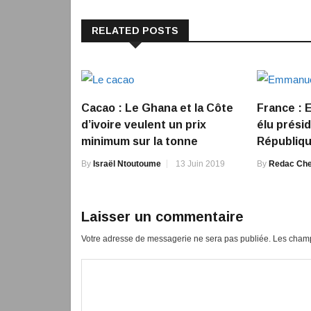
RELATED POSTS
Cacao : Le Ghana et la Côte
France :
d’ivoire veulent un prix
élu présid
minimum sur la tonne
Républiq
By
Israël Ntoutoume
13 Juin 2019
By
Redac Che
Laisser un commentaire
Votre adresse de messagerie ne sera pas publiée.
Les champ