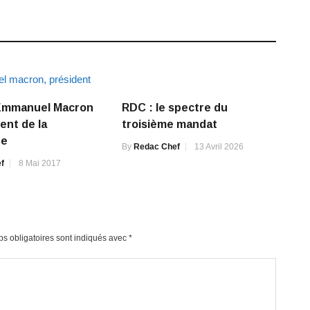
 Emmanuel Macron
RDC : le spectre du
ent de la
troisième mandat
ue
By
Redac Chef
13 Avril 2026
f
8 Mai 2017
s obligatoires sont indiqués avec
*