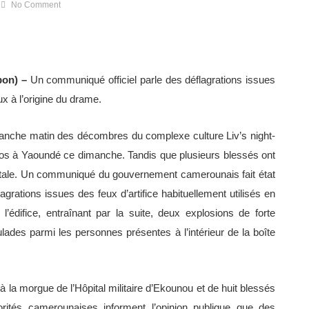
No Comment
bon) –
Un communiqué officiel parle des déflagrations issues
ux à l’origine du drame.
anche matin des décombres du complexe culture Liv’s night-
stos à Yaoundé ce dimanche. Tandis que plusieurs blessés ont
itale. Un communiqué du gouvernement camerounais fait état
grations issues des feux d’artifice habituellement utilisés en
’édifice, entraînant par la suite, deux explosions de forte
lades parmi les personnes présentes à l’intérieur de la boîte
 à la morgue de l’Hôpital militaire d’Ekounou et de huit blessés
orités camerounaises informent l’opinion publique que des