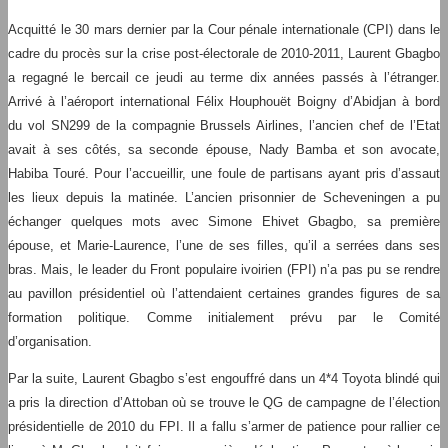
Acquitté le 30 mars dernier par la Cour pénale internationale (CPI) dans le
cadre du procès sur la crise post-électorale de 2010-2011, Laurent Gbagbo
a regagné le bercail ce jeudi au terme dix années passés à l’étranger.
Arrivé à l’aéroport international Félix Houphouët Boigny d’Abidjan à bord
du vol SN299 de la compagnie Brussels Airlines, l’ancien chef de l’Etat
avait à ses côtés, sa seconde épouse, Nady Bamba et son avocate,
Habiba Touré. Pour l’accueillir, une foule de partisans ayant pris d’assaut
les lieux depuis la matinée. L’ancien prisonnier de Scheveningen a pu
échanger quelques mots avec Simone Ehivet Gbagbo, sa première
épouse, et Marie-Laurence, l’une de ses filles, qu’il a serrées dans ses
bras. Mais, le leader du Front populaire ivoirien (FPI) n’a pas pu se rendre
au pavillon présidentiel où l’attendaient certaines grandes figures de sa
formation politique. Comme initialement prévu par le Comité
d’organisation.
Par la suite, Laurent Gbagbo s’est engouffré dans un 4*4 Toyota blindé qui
a pris la direction d’Attoban où se trouve le QG de campagne de l’élection
présidentielle de 2010 du FPI. Il a fallu s’armer de patience pour rallier ce