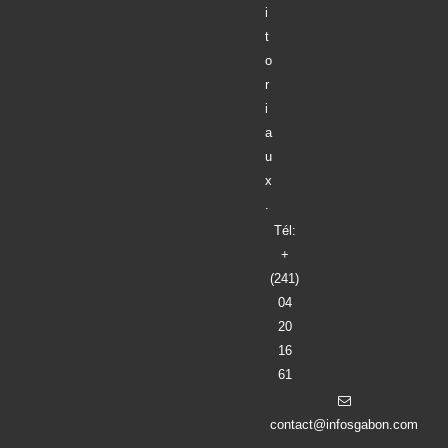
i
t
o
r
i
a
u
x
.
Tél:
+
(241)
04
20
16
61
contact@infosgabon.com