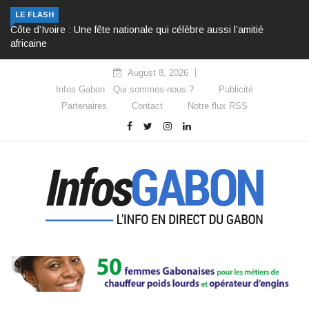
LE FLASH
Côte d’Ivoire : Une fête nationale qui célèbre aussi l’amitié
africaine
August 8, 2026
Infos Gabon : Qui sommes-nous ?
Publicité
Partenaires
Contact
Notre flux RSS