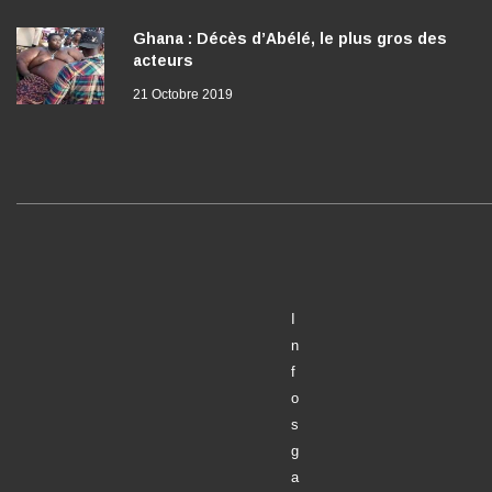
Ghana : Décès d’Abélé, le plus gros des
acteurs
21 Octobre 2019
I
n
f
o
s
g
a