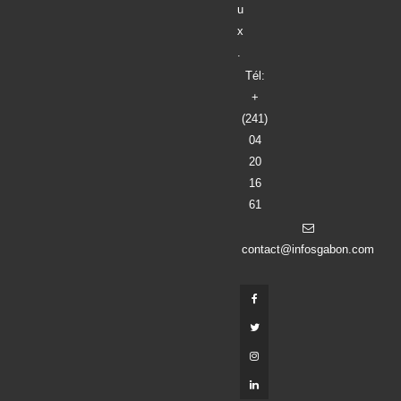
u
x
.
Tél:
+
(241)
04
20
16
61
contact@infosgabon.com