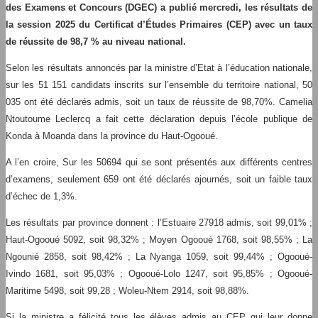
des Examens et Concours (DGEC) a publié mercredi, les résultats de
la session 2025 du Certificat d’Études Primaires (CEP) avec un taux
de réussite de 98,7 % au niveau national.
Selon les résultats annoncés par la ministre d’Etat à l’éducation nationale,
sur les 51 151 candidats inscrits sur l’ensemble du territoire national, 50
035 ont été déclarés admis, soit un taux de réussite de 98,70%. Camelia
Ntoutoume Leclercq a fait cette déclaration depuis l’école publique de
Konda à Moanda dans la province du Haut-Ogooué.
A l’en croire, Sur les 50694 qui se sont présentés aux différents centres
d’examens, seulement 659 ont été déclarés ajournés, soit un faible taux
d’échec de 1,3%.
Les résultats par province donnent : l’Estuaire 27918 admis, soit 99,01% ;
Haut-Ogooué 5092, soit 98,32% ; Moyen Ogooué 1768, soit 98,55% ; La
Ngounié 2858, soit 98,42% ; La Nyanga 1059, soit 99,44% ; Ogooué-
Ivindo 1681, soit 95,03% ; Ogooué-Lolo 1247, soit 95,85% ; Ogooué-
Maritime 5498, soit 99,28 ; Woleu-Ntem 2914, soit 98,88%.
Si la ministre a félicité tous les élèves admis au CEP qui leur donne