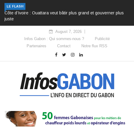
LE FLASH
Côte d’Ivoire : Ouattara veut bâtir plus grand et gouverner plus
juste
August 7, 2026
Infos Gabon : Qui sommes-nous ?
Publicité
Partenaires
Contact
Notre flux RSS