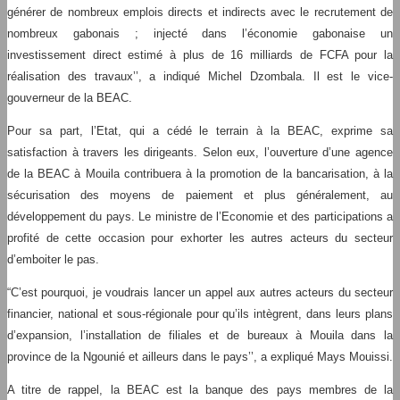
générer de nombreux emplois directs et indirects avec le recrutement de
nombreux gabonais ; injecté dans l’économie gabonaise un
investissement direct estimé à plus de 16 milliards de FCFA pour la
réalisation des travaux’’, a indiqué Michel Dzombala. Il est le vice-
gouverneur de la BEAC.
Pour sa part, l’Etat, qui a cédé le terrain à la BEAC, exprime sa
satisfaction à travers les dirigeants. Selon eux, l’ouverture d’une agence
de la BEAC à Mouila contribuera à la promotion de la bancarisation, à la
sécurisation des moyens de paiement et plus généralement, au
développement du pays. Le ministre de l’Economie et des participations a
profité de cette occasion pour exhorter les autres acteurs du secteur
d’emboiter le pas.
“C’est pourquoi, je voudrais lancer un appel aux autres acteurs du secteur
financier, national et sous-régionale pour qu’ils intègrent, dans leurs plans
d’expansion, l’installation de filiales et de bureaux à Mouila dans la
province de la Ngounié et ailleurs dans le pays’’, a expliqué Mays Mouissi.
A titre de rappel, la BEAC est la banque des pays membres de la