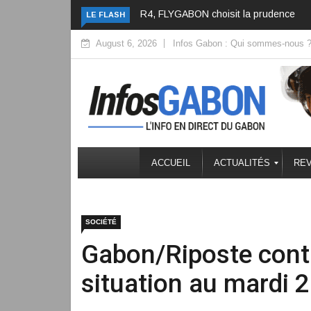
, FLYGABON choisit la prudence
Bourses en France, le Gabon
LE FLASH
change de cap
August 6, 2026
Infos Gabon : Qui sommes-nous 
ACCUEIL
ACTUALITÉS
REV
SOCIÉTÉ
Gabon/Riposte cont
situation au mardi 