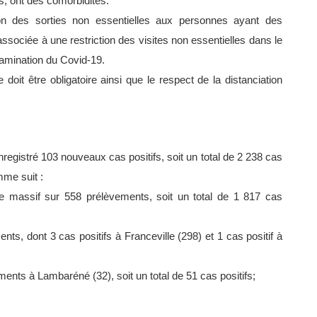
s, ont des comorbidités.
on des sorties non essentielles aux personnes ayant des
 associée à une restriction des visites non essentielles dans le
tamination du Covid-19.
doit être obligatoire ainsi que le respect de la distanciation
egistré 103 nouveaux cas positifs, soit un total de 2 238 cas
mme suit :
e massif sur 558 prélèvements, soit un total de 1 817 cas
s, dont 3 cas positifs à Franceville (298) et 1 cas positif à
ts à Lambaréné (32), soit un total de 51 cas positifs;