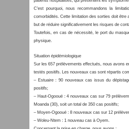
patients hospitalisés, qui présentent les symptôme
C’est pourquoi, nous recommandons la limitati
comorbidités. Cette limitation des sorties doit être
but de réduire significativement les risques de con
Toutefois, en cas de nécessité, le port du masque 
physique.
Situation épidémiologique
Sur les 657 prélèvements effectués, nous avons enr
testés positifs. Les nouveaux cas sont répartis co
– Estuaire : 90 nouveaux cas issus du dépistag
positifs;
– Haut-Ogooué : 4 nouveaux cas sur 79 prélèvement
Moanda (30), soit un total de 350 cas positifs;
– Moyen-Ogooué : 8 nouveaux cas sur 12 prélèvemen
– Woleu-Ntem : 1 nouveau cas à Oyem.
Concernant la prise en charge, nous avons :