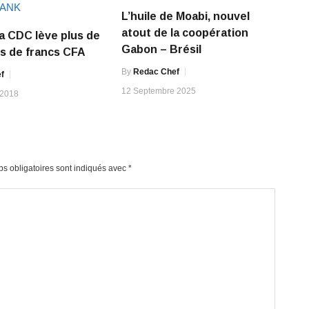
L’huile de Moabi, nouvel
atout de la coopération
a CDC lève plus de
Gabon – Brésil
rds de francs CFA
By
Redac Chef
f
12 Septembre 2025
 2018
s obligatoires sont indiqués avec
*