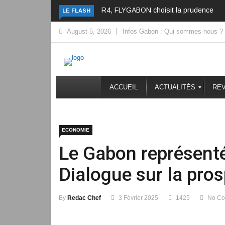
R4, FLYGABON choisit la prudence
LE FLASH
August 5, 2026
Infos Gabon : Qui sommes-nous ?
ACCUEIL
ACTUALITÉS
REV
ECONOMIE
Le Gabon représenté
Dialogue sur la pros
By
Redac Chef
3 Février 2025
1425
No C