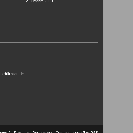
21 Octobre 2019
a diffusion de
nous ?
Publicité
Partenaires
Contact
Notre flux RSS