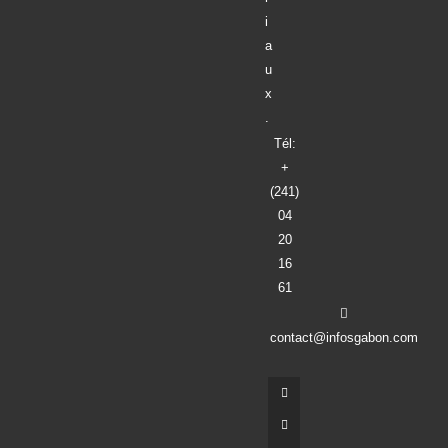
i
a
u
x
.
Tél:
+
(241)
04
20
16
61
contact@infosgabon.com