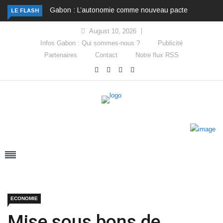
Gabon : L’autonomie comme nouveau pacte
LE FLASH
August 10, 2026
Infos Gabon : Qui sommes-nous ?
Publicité
Partenaires
Contact
Notre flux RSS
ECONOMIE
Mise sous bons de