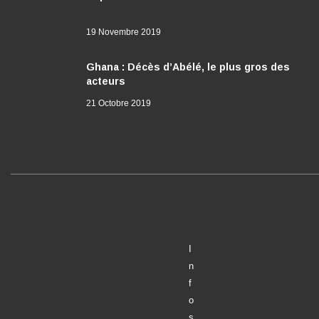
19 Novembre 2019
Ghana : Décès d’Abélé, le plus gros des
acteurs
21 Octobre 2019
I
n
f
o
s