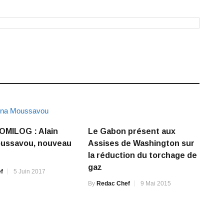
OMILOG : Alain
Le Gabon présent aux
oussavou, nouveau
Assises de Washington sur
la réduction du torchage de
gaz
f
5 Juin 2017
By
Redac Chef
9 Mai 2015