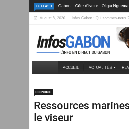
 convertir la diplomatie en investissements
Côte d’Ivoire : Une fête nati
LE FLASH
August 8, 2026
Infos Gabon : Qui sommes-nous 
ACCUEIL
ACTUALITÉS
REV
ECONOMIE
Ressources marines 
le viseur