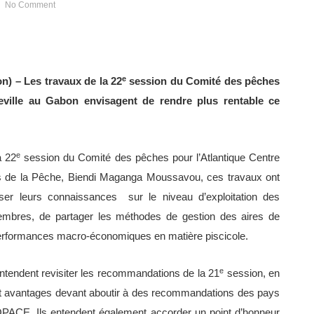
No Comment
e
n) – Les travaux de la 22
session du Comité des pêches
reville au Gabon envisagent de rendre plus rentable ce
e
a 22
session du Comité des pêches pour l’Atlantique Centre
s de la Pêche, Biendi Maganga Moussavou, ces travaux ont
iser leurs connaissances sur le niveau d’exploitation des
membres, de partager les méthodes de gestion des aires de
 performances macro-économiques en matière piscicole.
e
entendent revisiter les recommandations de la 21
session, en
 et avantages devant aboutir à des recommandations des pays
PACE. Ils entendent également accorder un point d’honneur