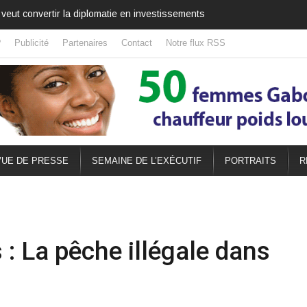
onale qui célèbre aussi l’amitié africaine
?
Publicité
Partenaires
Contact
Notre flux RSS
UE DE PRESSE
SEMAINE DE L’EXÉCUTIF
PORTRAITS
R
: La pêche illégale dans