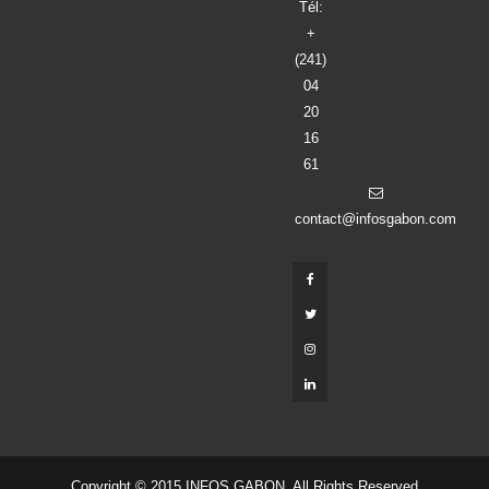
Tél:
+
(241)
04
20
16
61
contact@infosgabon.com
Copyright © 2015 INFOS GABON. All Rights Reserved