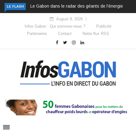
Le Gabon dans le radar des géants de l’énergie
LE FLASH
August 9, 2026
Infos Gabon : Qui sommes-nous ?
Publicité
Partenaires
Contact
Notre flux RSS