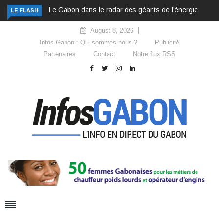
Le Gabon dans le radar des géants de l’énergie
LE FLASH
August 8, 2026
Infos Gabon : Qui sommes-nous ?
Publicité
Partenaires
Contact
Notre flux RSS