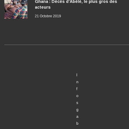
Ghana : Décès d’Abélé, le plus gros des
acteurs
21 Octobre 2019
I
n
f
o
s
g
a
b