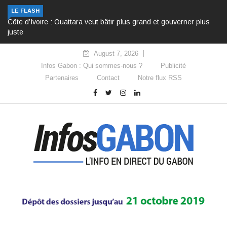
LE FLASH
Côte d’Ivoire : Ouattara veut bâtir plus grand et gouverner plus
juste
August 7, 2026
Infos Gabon : Qui sommes-nous ?
Publicité
Partenaires
Contact
Notre flux RSS