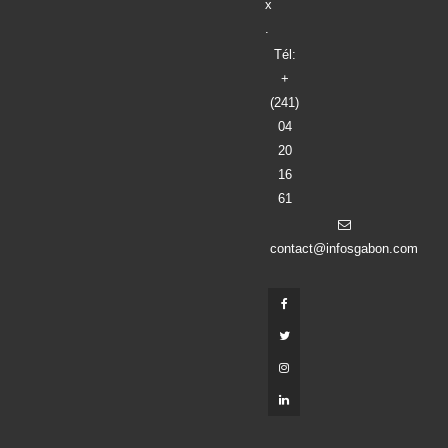
x
.
Tél:
+
(241)
04
20
16
61
contact@infosgabon.com