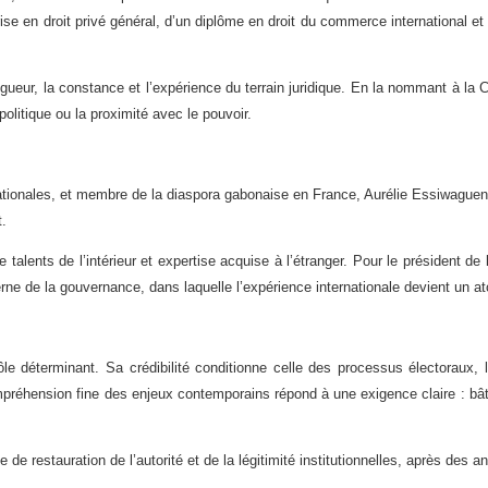
trise en droit privé général, d’un diplôme en droit du commerce international 
rigueur, la constance et l’expérience du terrain juridique. En la nommant à la C
olitique ou la proximité avec le pouvoir.
ationales, et membre de la diaspora gabonaise en France, Aurélie Essiwaguend
t.
 talents de l’intérieur et expertise acquise à l’étranger. Pour le président 
rne de la gouvernance, dans laquelle l’expérience internationale devient un ato
e déterminant. Sa crédibilité conditionne celle des processus électoraux, la
compréhension fine des enjeux contemporains répond à une exigence claire : bâti
de restauration de l’autorité et de la légitimité institutionnelles, après des an