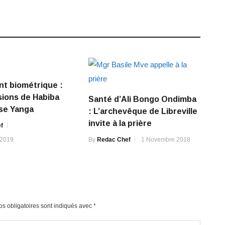
t biométrique :
sions de Habiba
Santé d’Ali Bongo Ondimba
se Yanga
: L’archevêque de Libreville
invite à la prière
f
 2019
By
Redac Chef
1 Novembre 2018
s obligatoires sont indiqués avec
*