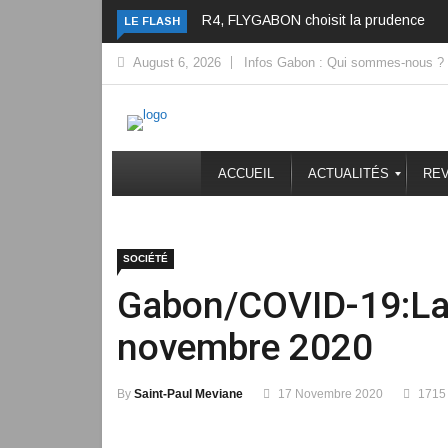
R4, FLYGABON choisit la prudence
LE FLASH
August 6, 2026
Infos Gabon : Qui sommes-nous ?
ACCUEIL
ACTUALITÉS
REV
SOCIÉTÉ
Gabon/COVID-19:La s
novembre 2020
By
Saint-Paul Meviane
17 Novembre 2020
1715