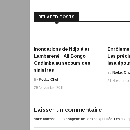
RELATED POSTS
Inondations de Ndjolé et
Enrôlemen
Lambaréné : Ali Bongo
Les préci
Ondimba au secours des
Issa épou
sinistrés
By
Redac Che
By
Redac Chef
21 Novembre
29 Novembre 2019
Laisser un commentaire
Votre adresse de messagerie ne sera pas publiée.
Les champ