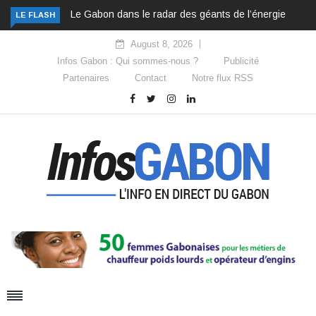
Le Gabon dans le radar des géants de l’énergie
LE FLASH
August 8, 2026
Infos Gabon : Qui sommes-nous ?
Publicité
Partenaires
Contact
Notre flux RSS