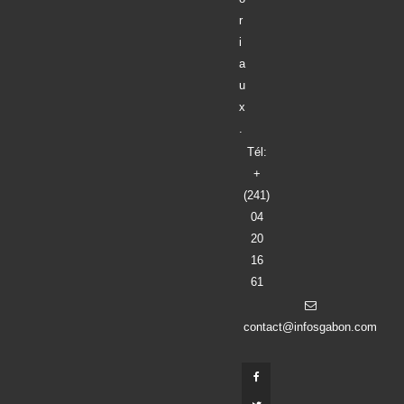
r
i
a
u
x
.
Tél:
+
(241)
04
20
16
61
contact@infosgabon.com