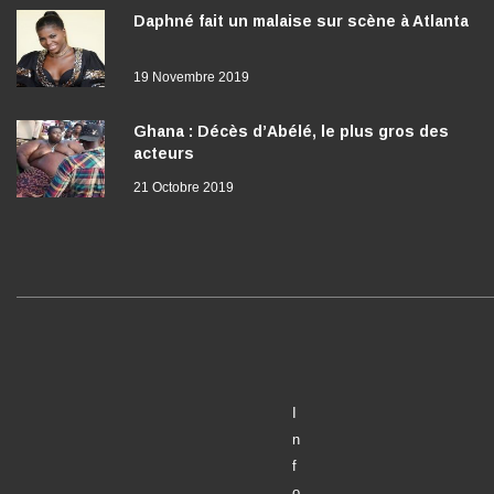
Daphné fait un malaise sur scène à Atlanta
19 Novembre 2019
Ghana : Décès d’Abélé, le plus gros des
acteurs
21 Octobre 2019
I
n
f
o