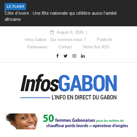
LE FLASH
Côte d’Ivoire : Une fête nationale qui célèbre aussi l’amitié
africaine
August 8, 2026
Infos Gabon : Qui sommes-nous ?
Publicité
Partenaires
Contact
Notre flux RSS