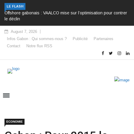
LE FLASH
Offshore gabonais : VAALCO mise sur l’optimisation pour contrer
le déclin
August 7, 2026
Infos Gabon : Qui sommes-nous ?
Publicité
Partenaires
Contact
Notre flux RSS
ECONOMIE