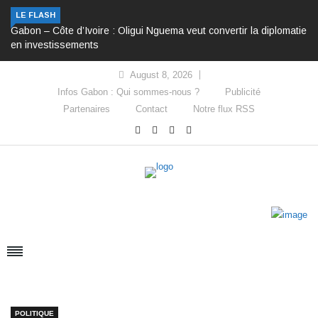
LE FLASH
Gabon – Côte d’Ivoire : Oligui Nguema veut convertir la diplomatie
en investissements
August 8, 2026
Infos Gabon : Qui sommes-nous ?
Publicité
Partenaires
Contact
Notre flux RSS
POLITIQUE