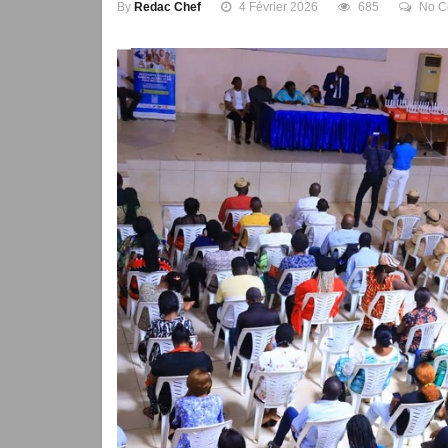
By
Redac Chef
4 Février 2026
685
No C