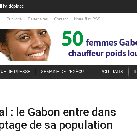
il l’a déplacé
?
Publicité
Partenaires
Contact
Notre flux RSS
UE DE PRESSE
SEMAINE DE L’EXÉCUTIF
PORTRAITS
R
 : le Gabon entre dans
ptage de sa population