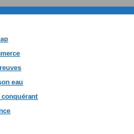
cap
ommerce
preuves
 son eau
u conquérant
ance