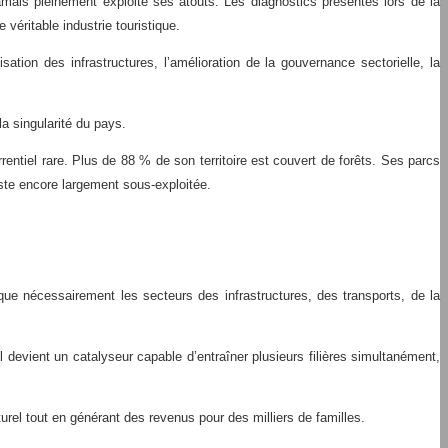
jamais pleinement exploité ses atouts. Les diagnostics présentés lors de la
véritable industrie touristique.
tion des infrastructures, l’amélioration de la gouvernance sectorielle, la
 la singularité du pays.
ntiel rare. Plus de 88 % de son territoire est couvert de forêts. Ses parcs
este encore largement sous-exploitée.
ique nécessairement les secteurs des infrastructures, des transports, de la
devient un catalyseur capable d’entraîner plusieurs filières simultanément,
turel tout en générant des revenus pour des milliers de familles.