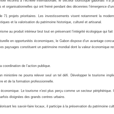
el reconnu à l’échelle internationale, le secteur touristique gabonais n’a 
 et organisationnelles qui ont freiné pendant des décennies l’émergence d’une 
e 71 projets prioritaires. Les investissements visent notamment la modernisa
ques et la valorisation du patrimoine historique, culturel et artisanal.
risme au produit intérieur brut tout en préservant l’intégrité écologique qui fait
aturelle en opportunités économiques, le Gabon dispose d’un avantage concurre
t ses paysages constituent un patrimoine mondial dont la valeur économique r
a coordination de l’action publique.
n ministère ne pourra relever seul un tel défi. Développer le tourisme impl
re et de la formation professionnelle.
 économique. Le tourisme n’est plus perçu comme un secteur périphérique. Il 
arfois éloignées des grands centres urbains.
risant les savoir-faire locaux, il participe à la préservation du patrimoine cul