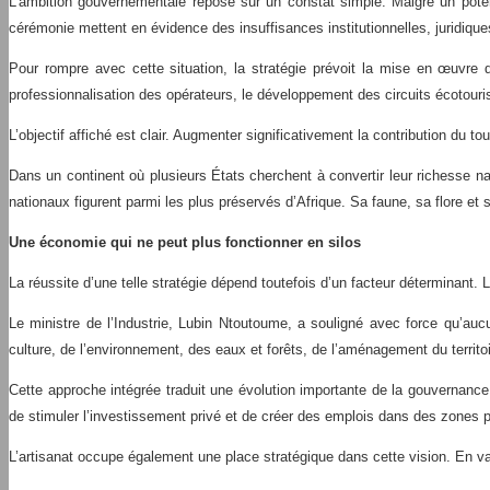
L’ambition gouvernementale repose sur un constat simple. Malgré un potenti
cérémonie mettent en évidence des insuffisances institutionnelles, juridiques
Pour rompre avec cette situation, la stratégie prévoit la mise en œuvre d
professionnalisation des opérateurs, le développement des circuits écotouristi
L’objectif affiché est clair. Augmenter significativement la contribution du tou
Dans un continent où plusieurs États cherchent à convertir leur richesse n
nationaux figurent parmi les plus préservés d’Afrique. Sa faune, sa flore e
Une économie qui ne peut plus fonctionner en silos
La réussite d’une telle stratégie dépend toutefois d’un facteur déterminant. L
Le ministre de l’Industrie, Lubin Ntoutoume, a souligné avec force qu’aucu
culture, de l’environnement, des eaux et forêts, de l’aménagement du territoi
Cette approche intégrée traduit une évolution importante de la gouvernance
de stimuler l’investissement privé et de créer des emplois dans des zones p
L’artisanat occupe également une place stratégique dans cette vision. En valo